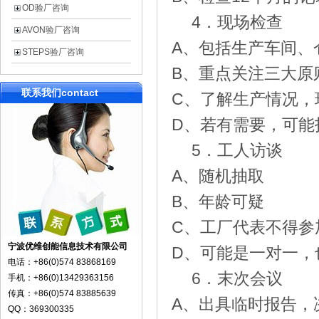
OD验厂咨询
4
．现场检查
AVON验厂咨询
A
、包括生产车间、
STEPS验厂咨询
B
、重点关注三大原
联系我们
contact
C
、了解生产情况，
D
、若有需要，可能
5
．工人访谈
A
、随机抽取
B
、年龄可疑
C
、工厂代表不得参
宁波优维创能信息技术有限公司
D
、可能是一对一，
电话：+86(0)574 83868169
6
．末次会议
手机：+86(0)13429363156
传真：+86(0)574 83885639
A
、出具临时报告，
QQ：369300335