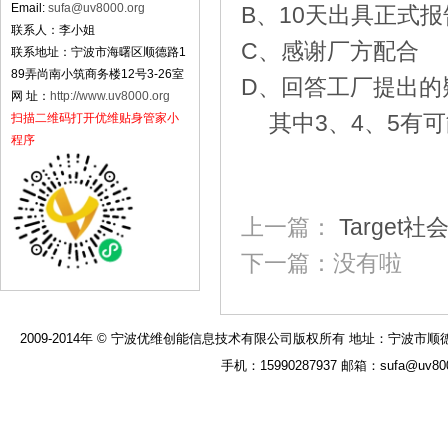
Email:
sufa@uv8000.org
B
、
10
天出具正式报
联系人：李小姐
C
、感谢厂方配合
联系地址：宁波市海曙区顺德路1
89弄尚南小筑商务楼12号3-26室
D
、回答工厂提出的
网 址：
http://www.uv8000.org
其中
3
、
4
、
5
有可
扫描二维码打开优维贴身管家小
程序
上一篇：
Target
下一篇：没有啦
2009-2014年 © 宁波优维创能信息技术有限公司版权所有 地址：宁波市顺德路189弄
手机：15990287937 邮箱：sufa@uv8000.