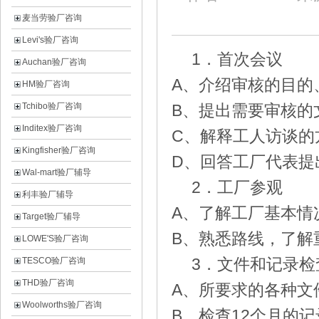
麦当劳验厂咨询
Levi's验厂咨询
1
．首次会议
Auchan验厂咨询
A
、介绍审核的目的
HM验厂咨询
Tchibo验厂咨询
B
、提出需要审核的
Inditex验厂咨询
C
、解释工人访谈的
Kingfisher验厂咨询
D
、回答工厂代表提
Wal-mart验厂辅导
2
．工厂参观
利丰验厂辅导
A
、了解工厂基本情
Target验厂辅导
B
、熟悉路线，了解
LOWE'S验厂咨询
3
．文件和记录检
TESCO验厂咨询
THD验厂咨询
A
、所要求的各种文
Woolworths验厂咨询
B
、检查
12
个月的记